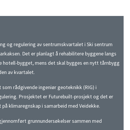
ling og regulering av sentrumskvartalet i Ski sentrum
rkaksen. Det er planlagt å rehabilitere byggene langs
e hotell-bygget, mens det skal bygges en nytt tårnbygg
en av kvartalet.
t som rådgivende ingeniør geoteknikk (RIG) i
ulering. Prosjektet er Futurebuilt-prosjekt og det er
t på klimaregnskap i samarbeid med Veidekke.
og gjennomført grunnundersøkelser sammen med